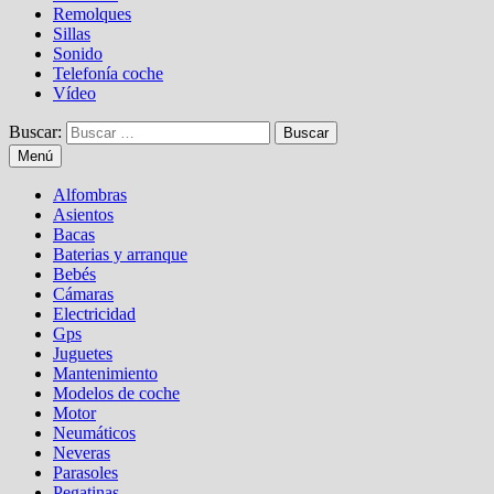
Remolques
Sillas
Sonido
Telefonía coche
Vídeo
Buscar:
Menú
Alfombras
Asientos
Bacas
Baterias y arranque
Bebés
Cámaras
Electricidad
Gps
Juguetes
Mantenimiento
Modelos de coche
Motor
Neumáticos
Neveras
Parasoles
Pegatinas