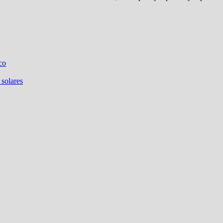
co
 solares