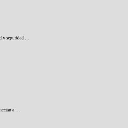
lud y seguridad …
onectan a …