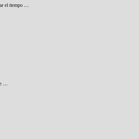
sar el tiempo …
ue …