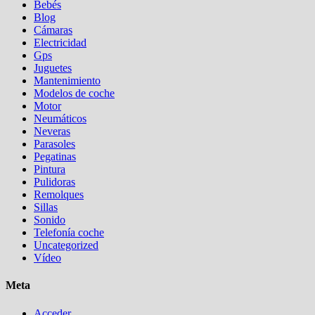
Bebés
Blog
Cámaras
Electricidad
Gps
Juguetes
Mantenimiento
Modelos de coche
Motor
Neumáticos
Neveras
Parasoles
Pegatinas
Pintura
Pulidoras
Remolques
Sillas
Sonido
Telefonía coche
Uncategorized
Vídeo
Meta
Acceder