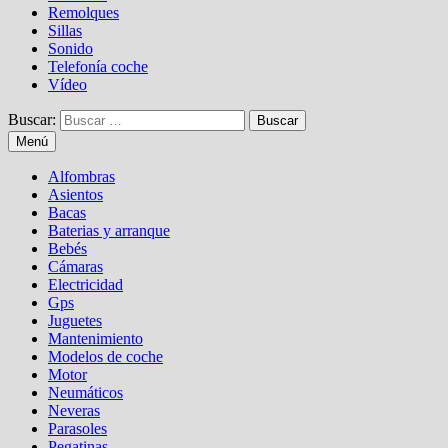
Remolques
Sillas
Sonido
Telefonía coche
Vídeo
Buscar:
Menú
Alfombras
Asientos
Bacas
Baterias y arranque
Bebés
Cámaras
Electricidad
Gps
Juguetes
Mantenimiento
Modelos de coche
Motor
Neumáticos
Neveras
Parasoles
Pegatinas