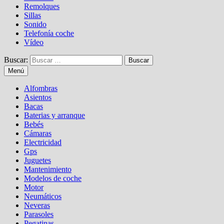
Remolques
Sillas
Sonido
Telefonía coche
Vídeo
Buscar:
Menú
Alfombras
Asientos
Bacas
Baterias y arranque
Bebés
Cámaras
Electricidad
Gps
Juguetes
Mantenimiento
Modelos de coche
Motor
Neumáticos
Neveras
Parasoles
Pegatinas