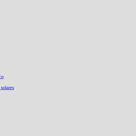
co
 solares