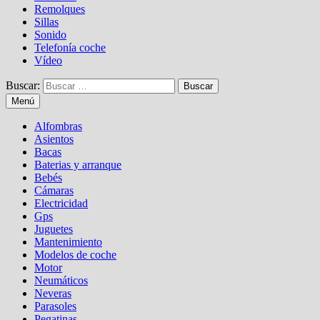
Remolques
Sillas
Sonido
Telefonía coche
Vídeo
Buscar:
Menú
Alfombras
Asientos
Bacas
Baterias y arranque
Bebés
Cámaras
Electricidad
Gps
Juguetes
Mantenimiento
Modelos de coche
Motor
Neumáticos
Neveras
Parasoles
Pegatinas