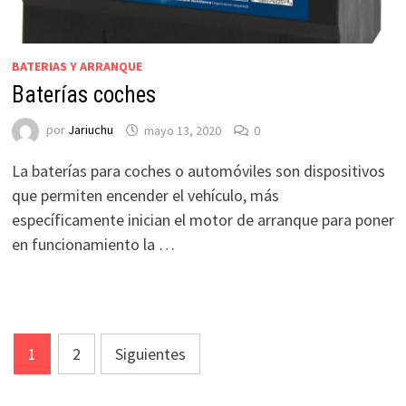
BATERIAS Y ARRANQUE
Baterías coches
por
Jariuchu
mayo 13, 2020
0
La baterías para coches o automóviles son dispositivos
que permiten encender el vehículo, más
específicamente inician el motor de arranque para poner
en funcionamiento la …
Paginación
1
2
Siguientes
de