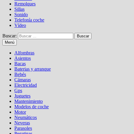
Remolques
Sillas
Sonido
Telefonía coche
Vídeo
Buscar:
Menú
Alfombras
Asientos
Bacas
Baterias y arranque
Bebés
Cámaras
Electricidad
Gps
Juguetes
Mantenimiento
Modelos de coche
Motor
Neumáticos
Neveras
Parasoles
Pegatinas