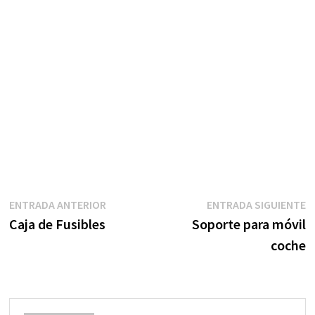
Navegación
Entrada
E
ENTRADA ANTERIOR
ENTRADA SIGUIENTE
anterior:
s
Caja de Fusibles
Soporte para móvil
de
coche
entradas