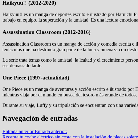
Haikyuu!! (2012-2020)
Haikyuu!! es un manga de deportes escrito e ilustrado por Haruichi Fu
trabajo en equipo, la superación y la amistad. Es una lectura emocionan
Assassination Classroom (2012-2016)
Assassination Classroom es un manga de acción y comedia escrita e ilus
tentáculos que ha destruido gran parte de la luna y amenaza con destrui
La serie trata temas como la amistad, la lealtad y el crecimiento perso
sea demasiado tarde.
One Piece (1997-actualidad)
One Piece es un manga de aventuras y acción escrito e ilustrado por E
mientras viaja por el mundo en busca del tesoro más grande de todos
Durante su viaje, Luffy y su tripulación se encuentran con una varied
Navegación de entradas
Entrada anterior
Entrada anterior:
Recarga tu coche eléctrico sin coste con la instalación de placas solare