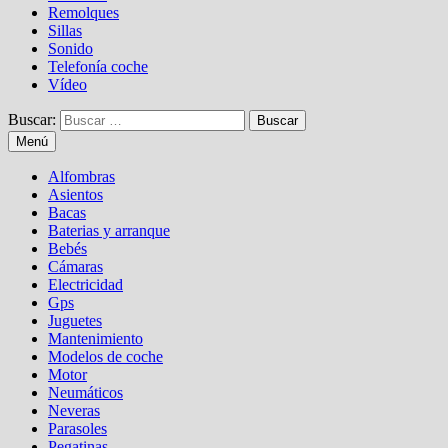
Remolques
Sillas
Sonido
Telefonía coche
Vídeo
Buscar:
Menú
Alfombras
Asientos
Bacas
Baterias y arranque
Bebés
Cámaras
Electricidad
Gps
Juguetes
Mantenimiento
Modelos de coche
Motor
Neumáticos
Neveras
Parasoles
Pegatinas