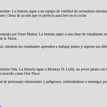
rudate. La historia sigue a un equipo de voleibol de secundaria mientras
te y llena de acción que es perfecta para leer en el coche.
trada por Yusei Matsui. La historia sigue a una clase de estudiantes mie
r la Tierra.
nal, mientras los estudiantes aprenden a trabajar juntos y superar sus di
iichiro Oda. La historia sigue a Monkey D. Luffy, un joven pirata con h
, conocido como One Piece.
ad de personajes interesantes y peligrosos, enfrentándose a enemigos p
s