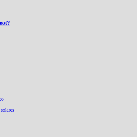
eot?
co
 solares