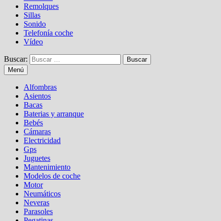
Remolques
Sillas
Sonido
Telefonía coche
Vídeo
Buscar:
Menú
Alfombras
Asientos
Bacas
Baterias y arranque
Bebés
Cámaras
Electricidad
Gps
Juguetes
Mantenimiento
Modelos de coche
Motor
Neumáticos
Neveras
Parasoles
Pegatinas