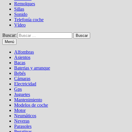
Remolques
Sillas
Sonido
Telefonía coche
Vídeo
Buscar:
Menú
Alfombras
Asientos
Bacas
Baterias y arranque
Bebés
Cámaras
Electricidad
Gps
Juguetes
Mantenimiento
Modelos de coche
Motor
Neumáticos
Neveras
Parasoles
Pegatinas