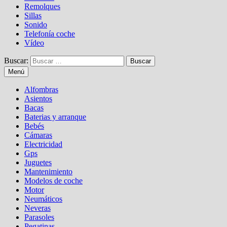
Remolques
Sillas
Sonido
Telefonía coche
Vídeo
Buscar:
Menú
Alfombras
Asientos
Bacas
Baterias y arranque
Bebés
Cámaras
Electricidad
Gps
Juguetes
Mantenimiento
Modelos de coche
Motor
Neumáticos
Neveras
Parasoles
Pegatinas