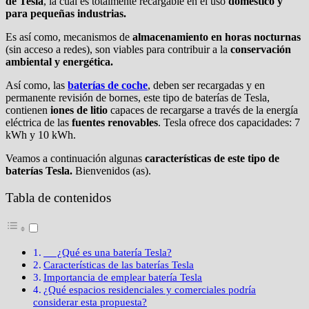
de Tesla
, la cual es totalmente recargable en el uso
doméstico y
para pequeñas industrias.
Es así como, mecanismos de
almacenamiento en horas nocturnas
(sin acceso a redes), son viables para contribuir a la
conservación
ambiental y energética.
Así como, las
baterías de coche
, deben ser recargadas y en
permanente revisión de bornes, este tipo de baterías de Tesla,
contienen
iones de litio
capaces de recargarse a través de la energía
eléctrica de las
fuentes renovables
. Tesla ofrece dos capacidades: 7
kWh y 10 kWh.
Veamos a continuación algunas
características de este tipo de
baterías Tesla.
Bienvenidos (as).
Tabla de contenidos
¿Qué es una batería Tesla?
Características de las baterías Tesla
Importancia de emplear batería Tesla
¿Qué espacios residenciales y comerciales podría
considerar esta propuesta?