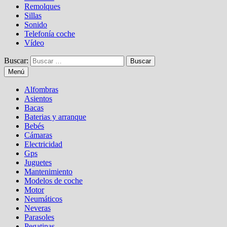
Remolques
Sillas
Sonido
Telefonía coche
Vídeo
Buscar:
Menú
Alfombras
Asientos
Bacas
Baterias y arranque
Bebés
Cámaras
Electricidad
Gps
Juguetes
Mantenimiento
Modelos de coche
Motor
Neumáticos
Neveras
Parasoles
Pegatinas