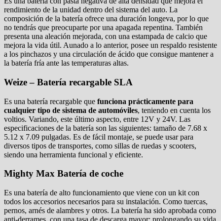
Es una batería con pasta negativa de alta densidad que mejora el
rendimiento de la unidad dentro del sistema del auto. La
composición de la batería ofrece una duración longeva, por lo que
no tendrás que preocuparte por una apagada repentina. También
presenta una aleación mejorada, con una estampada de calcio que
mejora la vida útil. Aunado a lo anterior, posee un respaldo resistente
a los pinchazos y una circulación de ácido que consigue mantener a
la batería fría ante las temperaturas altas.
Weize – Batería recargable SLA
Es una batería recargable que
funciona prácticamente para
cualquier tipo de sistema de automóviles
, teniendo en cuenta los
voltios. Variando, este último aspecto, entre 12V y 24V. Las
especificaciones de la batería son las siguientes: tamaño de 7.68 x
5.12 x 7.09 pulgadas. Es de fácil montaje, se puede usar para
diversos tipos de transportes, como sillas de ruedas y scooters,
siendo una herramienta funcional y eficiente.
Mighty Max Batería de coche
Es una batería de alto funcionamiento que viene con un kit con
todos los accesorios necesarios para su instalación. Como tuercas,
pernos, arnés de alambres y otros. La batería ha sido aprobada como
anti-derrames, con una tasa de descarga mayor; prolongando su vida