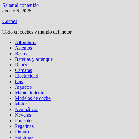
Saltar al contenido
agosto 6, 2026
Coches
Todo en coches y mundo del motor
Alfombras
Asientos
Bacas
Baterias y arranque
Bebés
Cámaras
Electricidad
Gps
Juguetes
Mantenimiento
Modelos de coche
Motor
Neumáticos
Neveras
Parasoles
Pegatinas
Pintura
Pulidoras