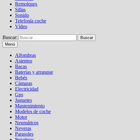
Remolques
Sillas
Sonido
Telefonía coche
Vídeo
Buscar:
Menú
Alfombras
Asientos
Bacas
Baterias y arranque
Bebés
Cámaras
Electricidad
Gps
Juguetes
Mantenimiento
Modelos de coche
Motor
Neumáticos
Neveras
Parasoles
Pegatinas