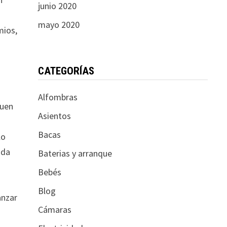
junio 2020
mayo 2020
mios,
CATEGORÍAS
Alfombras
buen
Asientos
Bacas
lo
ada
Baterias y arranque
Bebés
Blog
anzar
Cámaras