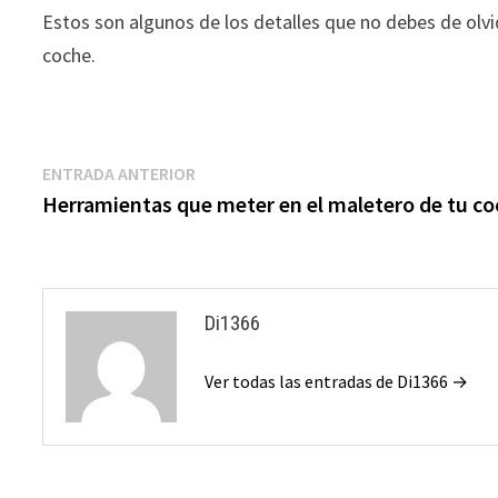
Estos son algunos de los detalles que no debes de olvid
coche.
Navegación
Entrada
ENTRADA ANTERIOR
anterior:
Herramientas que meter en el maletero de tu c
de
entradas
Di1366
Ver todas las entradas de Di1366 →