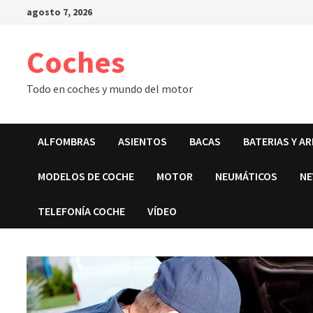
Saltar
agosto 7, 2026
al
contenido
Coches
Todo en coches y mundo del motor
ALFOMBRAS
ASIENTOS
BACAS
BATERIAS Y A
MODELOS DE COCHE
MOTOR
NEUMÁTICOS
NE
TELEFONÍA COCHE
VÍDEO