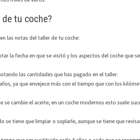
r de tu coche?
n las notas del taller de tu coche:
otar la fecha en que se visitó y los aspectos del coche que s
otando las cantidades que has pagado en el taller.
 años, ya que envejece más con el tiempo que con los kilóme
ue se cambie el aceite, en un coche modernos esto suele suc
lo se tiene que limpiar o soplarle, aunque se tiene que revisa
 tenga que ser sustituido cada 4 años o cada que se recorre