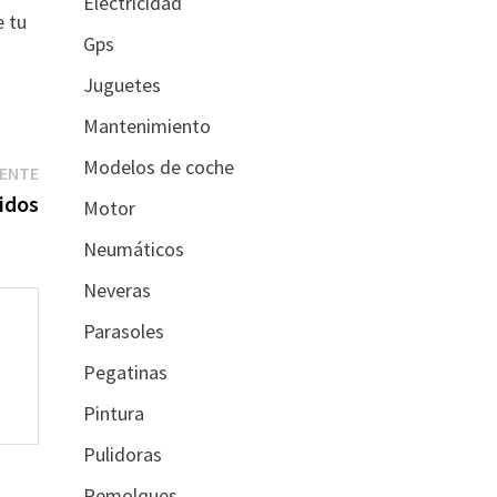
Electricidad
e tu
Gps
Juguetes
Mantenimiento
Modelos de coche
Entrada
IENTE
siguiente:
idos
Motor
Neumáticos
Neveras
Parasoles
Pegatinas
Pintura
Pulidoras
Remolques