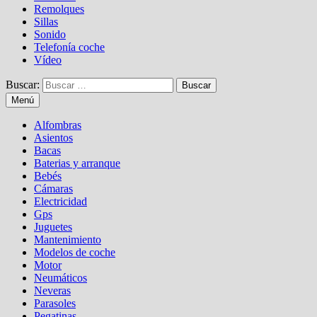
Remolques
Sillas
Sonido
Telefonía coche
Vídeo
Buscar:
Menú
Alfombras
Asientos
Bacas
Baterias y arranque
Bebés
Cámaras
Electricidad
Gps
Juguetes
Mantenimiento
Modelos de coche
Motor
Neumáticos
Neveras
Parasoles
Pegatinas