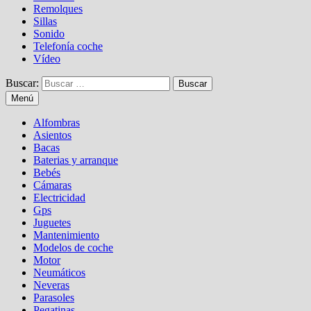
Remolques
Sillas
Sonido
Telefonía coche
Vídeo
Buscar:
Menú
Alfombras
Asientos
Bacas
Baterias y arranque
Bebés
Cámaras
Electricidad
Gps
Juguetes
Mantenimiento
Modelos de coche
Motor
Neumáticos
Neveras
Parasoles
Pegatinas