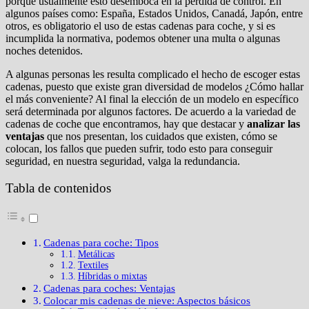
porque usualmente esto desemboca en la pérdida de control. En
algunos países como: España, Estados Unidos, Canadá, Japón, entre
otros, es obligatorio el uso de estas cadenas para coche, y si es
incumplida la normativa, podemos obtener una multa o algunas
noches detenidos.
A algunas personas les resulta complicado el hecho de escoger estas
cadenas, puesto que existe gran diversidad de modelos ¿Cómo hallar
el más conveniente? Al final la elección de un modelo en específico
será determinada por algunos factores. De acuerdo a la variedad de
cadenas de coche que encontramos, hay que destacar y
analizar las
ventajas
que nos presentan, los cuidados que existen, cómo se
colocan, los fallos que pueden sufrir, todo esto para conseguir
seguridad, en nuestra seguridad, valga la redundancia.
Tabla de contenidos
Cadenas para coche: Tipos
Metálicas
Textiles
Híbridas o mixtas
Cadenas para coches: Ventajas
Colocar mis cadenas de nieve: Aspectos básicos