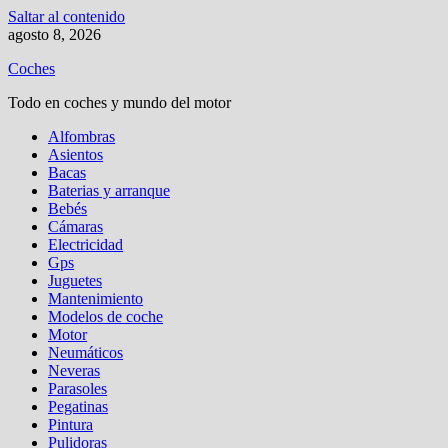
Saltar al contenido
agosto 8, 2026
Coches
Todo en coches y mundo del motor
Alfombras
Asientos
Bacas
Baterias y arranque
Bebés
Cámaras
Electricidad
Gps
Juguetes
Mantenimiento
Modelos de coche
Motor
Neumáticos
Neveras
Parasoles
Pegatinas
Pintura
Pulidoras