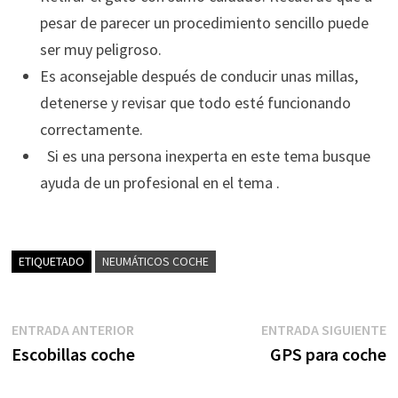
pesar de parecer un procedimiento sencillo puede
ser muy peligroso.
Es aconsejable después de conducir unas millas,
detenerse y revisar que todo esté funcionando
correctamente.
Si es una persona inexperta en este tema busque
ayuda de un profesional en el tema .
ETIQUETADO
NEUMÁTICOS COCHE
Navegación
Entrada
E
ENTRADA ANTERIOR
ENTRADA SIGUIENTE
anterior:
s
Escobillas coche
GPS para coche
de