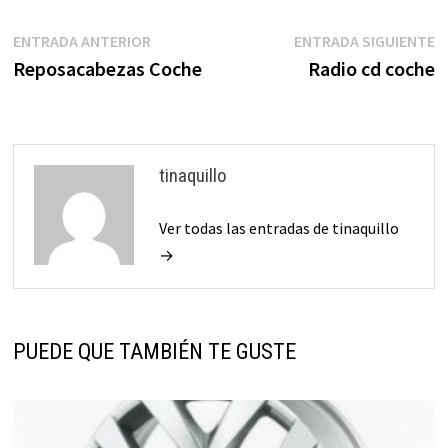
Navegación
Entrada
E
ENTRADA ANTERIOR
ENTRADA SIGUIENTE
anterior:
s
Reposacabezas Coche
Radio cd coche
de
entradas
tinaquillo
Ver todas las entradas de tinaquillo
→
PUEDE QUE TAMBIÉN TE GUSTE