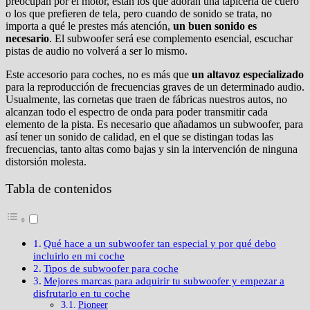
preocupan por el motor, están los que adoran una tapicería de cuero
o los que prefieren de tela, pero cuando de sonido se trata, no
importa a qué le prestes más atención,
un buen sonido es
necesario
. El subwoofer será ese complemento esencial, escuchar
pistas de audio no volverá a ser lo mismo.
Este accesorio para coches, no es más que
un altavoz especializado
para la reproducción de frecuencias graves de un determinado audio.
Usualmente, las cornetas que traen de fábricas nuestros autos, no
alcanzan todo el espectro de onda para poder transmitir cada
elemento de la pista. Es necesario que añadamos un subwoofer, para
así tener un sonido de calidad, en el que se distingan todas las
frecuencias, tanto altas como bajas y sin la intervención de ninguna
distorsión molesta.
Tabla de contenidos
Qué hace a un subwoofer tan especial y por qué debo
incluirlo en mi coche
Tipos de subwoofer para coche
Mejores marcas para adquirir tu subwoofer y empezar a
disfrutarlo en tu coche
Pioneer