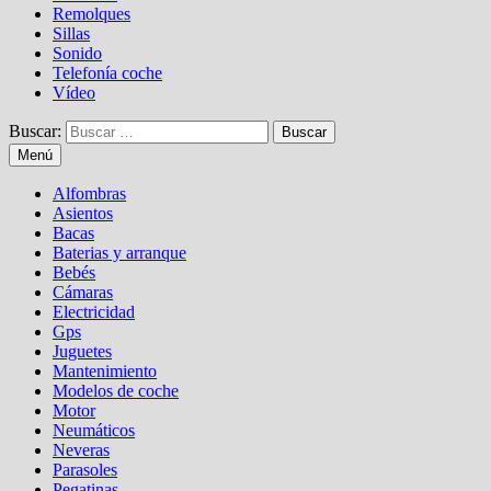
Remolques
Sillas
Sonido
Telefonía coche
Vídeo
Buscar:
Menú
Alfombras
Asientos
Bacas
Baterias y arranque
Bebés
Cámaras
Electricidad
Gps
Juguetes
Mantenimiento
Modelos de coche
Motor
Neumáticos
Neveras
Parasoles
Pegatinas