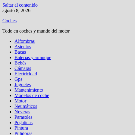
Saltar al contenido
agosto 8, 2026
Coches
Todo en coches y mundo del motor
Alfombras
Asientos
Bacas
Baterias y arranque
Bebés
Cámaras
Electricidad
Gps
Juguetes
Mantenimiento
Modelos de coche
Motor
Neumáticos
Neveras
Parasoles
Pegatinas
Pintura
Pulidoras