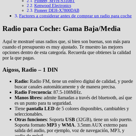
Pioneer, MVH-S310BT
Kenwood Electronics
Pioneer DEH-X7800DAB
Factores a considerar antes de comprar un radio para coche
Radio para Coche: Gama Baja/Media
Aquí te mostraré unas radios que, si bien son buenas, son más para
cuando el presupuesto es muy ajustado. Te muestro las mejores
opciones dentro de esta categoría. Recuerda que obtienes la calidad
por la que pagas.
Aigoss, Radio – 1 DIN
Radio:
Radio FM, tiene un estéreo digital de calidad, y puede
buscar canales automáticamente y de manera precisa.
Radio Frecuencia
: 87.5-108MHz.
Manos libres:
admite llamadas a través del bluetooth, así que
es un punto para tu seguridad.
Tiene
pantalla LED
de 5 colores disponibles, cambiables y
seleccionables.
Otras funciones
: Soporta
USB
(32GB), tiene un solo puerto.
Soporta formato
MP3
y
WMA
. 3.5mm AUX externo para
salida del audio, por ejemplo, voz de navegación, MP3, y
audio de móvil.