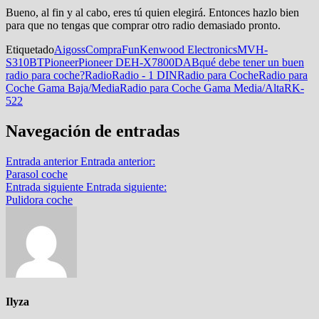
Bueno, al fin y al cabo, eres tú quien elegirá. Entonces hazlo bien
para que no tengas que comprar otro radio demasiado pronto.
Etiquetado
Aigoss
CompraFun
Kenwood Electronics
MVH-
S310BT
Pioneer
Pioneer DEH-X7800DAB
qué debe tener un buen
radio para coche?
Radio
Radio - 1 DIN
Radio para Coche
Radio para
Coche Gama Baja/Media
Radio para Coche Gama Media/Alta
RK-
522
Navegación de entradas
Entrada anterior
Entrada anterior:
Parasol coche
Entrada siguiente
Entrada siguiente:
Pulidora coche
Ilyza