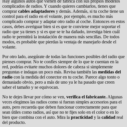
Hay algunos autos que vienen de fábrica con sus propios modelos
complicados de radios. Y cuando quieres cambiarlos, tienes que
comprar
cables
adaptadores
y demás. Además, si tu coche tiene un
control para el radio en el volante, por ejemplo, es mucho más
complicado comprar y adaptar otro radio al coche. Entonces en estos
casos, debes averiguar bien si es que te conviene mejor soportar el
radio que ya tienes y si es que se te ha dañado, investiga bien cuál
radio te permitirá la instalación de manera más sencillas. De todos
modos, es probable que pierdas la ventaja de manejarlo desde el
volante.
Por otro lado, asegúrate de todas las funciones posibles del radio que
pienses comprar. No te confíes siempre de lo que te cuentan en la
red, podrías evitarte muchos dolores de cabeza si simplemente
preguntas e indagas un poco más. Revisa también las
medidas del
radio
con la medida del conector en tu coche. Parece algo tonto o
demasiado obvio, pero a más de uno ya le ha pasado que creen
saber el tamaño y se equivocan.
No te dejes llevar por cómo se ven,
verifica el fabricante.
Algunas
veces elegimos las radios como si fueran simples accesorios para el
auto, pero recuerda que deben funcionar correctamente para que
sean útiles como radios, así que no te fijes solo en el color o en lo
bien que combina con el auto. Mira la
practicidad
y la
calidad
real
del producto.