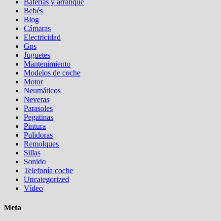
Baterias y arranque
Bebés
Blog
Cámaras
Electricidad
Gps
Juguetes
Mantenimiento
Modelos de coche
Motor
Neumáticos
Neveras
Parasoles
Pegatinas
Pintura
Pulidoras
Remolques
Sillas
Sonido
Telefonía coche
Uncategorized
Vídeo
Meta