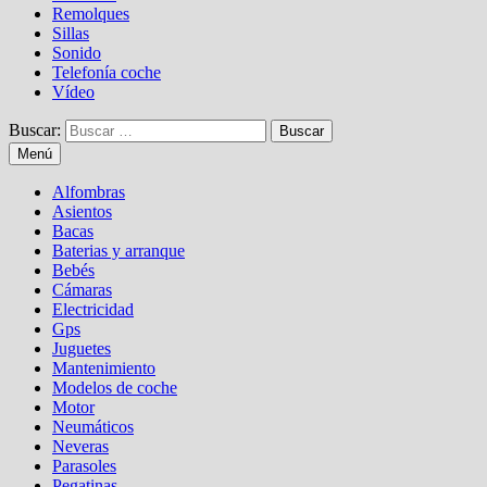
Remolques
Sillas
Sonido
Telefonía coche
Vídeo
Buscar:
Menú
Alfombras
Asientos
Bacas
Baterias y arranque
Bebés
Cámaras
Electricidad
Gps
Juguetes
Mantenimiento
Modelos de coche
Motor
Neumáticos
Neveras
Parasoles
Pegatinas