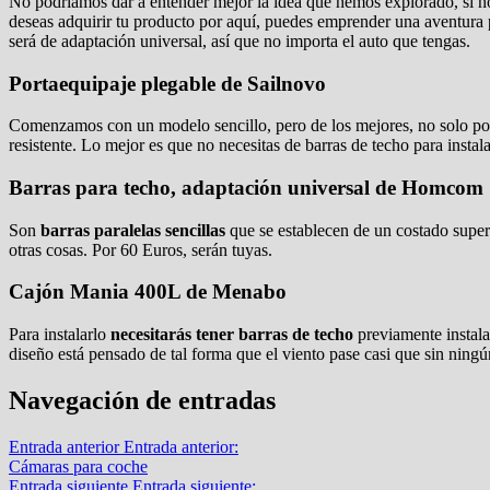
No podríamos dar a entender mejor la idea que hemos explorado, si 
deseas adquirir tu producto por aquí, puedes emprender una aventura 
será de adaptación universal, así que no importa el auto que tengas.
Portaequipaje plegable de Sailnovo
Comenzamos con un modelo sencillo, pero de los mejores, no solo por l
resistente. Lo mejor es que no necesitas de barras de techo para instala
Barras para techo, adaptación universal de Homcom
Son
barras paralelas sencillas
que se establecen de un costado superio
otras cosas. Por 60 Euros, serán tuyas.
Cajón Mania 400L de Menabo
Para instalarlo
necesitarás tener barras de techo
previamente instala
diseño está pensado de tal forma que el viento pase casi que sin ning
Navegación de entradas
Entrada anterior
Entrada anterior:
Cámaras para coche
Entrada siguiente
Entrada siguiente: