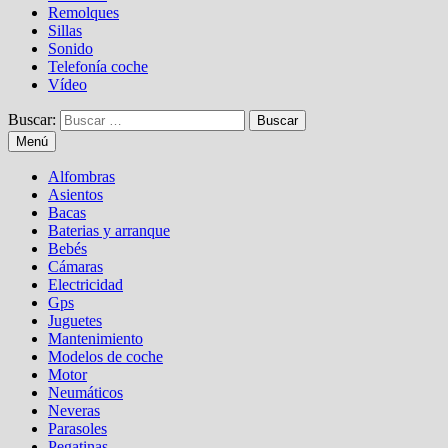
Remolques
Sillas
Sonido
Telefonía coche
Vídeo
Buscar:
Menú
Alfombras
Asientos
Bacas
Baterias y arranque
Bebés
Cámaras
Electricidad
Gps
Juguetes
Mantenimiento
Modelos de coche
Motor
Neumáticos
Neveras
Parasoles
Pegatinas