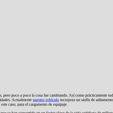
, pero poco a poco la cosa fue cambiando. Así como prácticamente todo 
lidades. Actualmente
nuestro vehículo
incorpora un sinfín de aditamento
 este caso, para el cargamento de equipaje.
que se han convertido en un factor clave de la vida cotidiana de millo