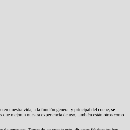
en nuestra vida, a la función general y principal del coche,
se
s que mejoran nuestra experiencia de uso, también están otros como
nes de personas. Tomando en cuenta esto, diversos fabricantes han