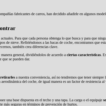
compañías fabricantes de carros, han decidido añadirle en algunos mode
ontrar
 actuales. Para que cada persona obtenga lo que busca y para que ningu
opos de nieve. Refiriéndonos a las bacas de coche, encontramos que esta
ecernos, también crea diferencias clave.
de manera general, dividiéndolos de acuerdo a
ciertas características
. E
de que se pueden dar.
 retirarles
a nuestra conveniencia, así no tendremos que tener siempre l
 aerodinámica del coche, de igual manera es un factor de resistencia a
e una base dispuesta en el techo y una tapa. La carga o el equipaje
s
te más seguras en términos de prevención de hurtos.