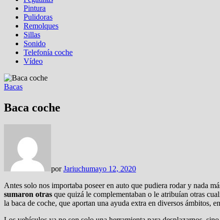
Pintura
Pulidoras
Remolques
Sillas
Sonido
Telefonía coche
Vídeo
Bacas
Baca coche
por
Jariuchu
mayo 12, 2020
Antes solo nos importaba poseer en auto que pudiera rodar y nada más
sumaron otras
que quizá le complementaban o le atribuían otras cua
la baca de coche, que aportan una ayuda extra en diversos ámbitos, en
Los vehículos ya no son solo una herramienta para desplazarnos, sino 