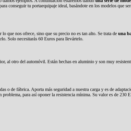
no damos ejemplos. A continuación estaremos dando
una serie de mode
para conseguir tu portaequipaje ideal, basándote en los modelos que se
o que nos ofrece, sino que su precio no es tan alto. Se trata de
una b
rlo. Solo necesitarás 60 Euros para llevártelo.
r, al otro del automóvil. Están hechas en aluminio y son muy resistentes.
das o de fábrica. Aporta más seguridad a nuestra carga y es de adaptac
ún problema, para así oponer la resistencia mínima. Su valor es de 230 E