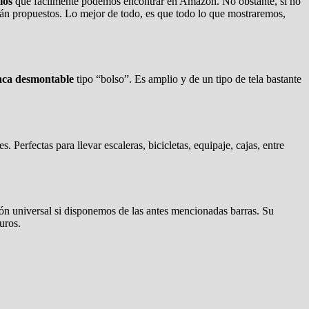
los
que fácilmente podemos encontrar en Amazon. No obstante, si no
rán propuestos. Lo mejor de todo, es que todo lo que mostraremos,
aca desmontable
tipo “bolso”. Es amplio y de un tipo de tela bastante
 Perfectas para llevar escaleras, bicicletas, equipaje, cajas, entre
ión universal si disponemos de las antes mencionadas barras. Su
uros.