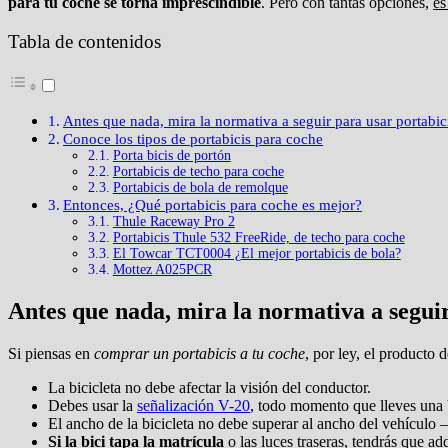
para tu coche se torna imprescindible
. Pero con tantas opciones,
es
Tabla de contenidos
Antes que nada, mira la normativa a seguir para usar portabic
Conoce los tipos de portabicis para coche
Porta bicis de portón
Portabicis de techo para coche
Portabicis de bola de remolque
Entonces, ¿Qué portabicis para coche es mejor?
Thule Raceway Pro 2
Portabicis Thule 532 FreeRide, de techo para coche
El Towcar TCT0004 ¿El mejor portabicis de bola?
Mottez A025PCR
Antes que nada, mira la normativa a seguir
Si piensas en
comprar un portabicis a tu coche
, por ley, el producto
La bicicleta no debe afectar la visión del conductor.
Debes usar la
señalización V-20
, todo momento que lleves una b
El ancho de la bicicleta no debe superar al ancho del vehículo
Si la bici tapa la matrícula
o las luces traseras, tendrás que a