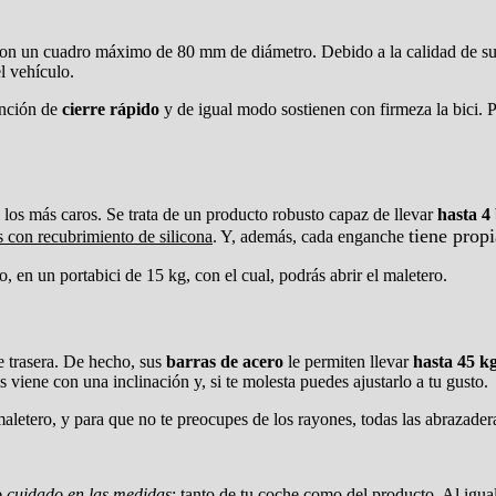
on un cuadro máximo de 80 mm de diámetro. Debido a la calidad de sus
l vehículo.
unción de
cierre rápido
y de igual modo sostienen con firmeza la bici. 
 los más caros. Se trata de un producto robusto capaz de llevar
hasta 4 
tiene prop
s con recubrimiento de silicona
. Y, además, cada enganche
, en un portabici de 15 kg, con el cual, podrás abrir el maletero.
e trasera. De hecho, sus
barras de acero
le permiten llevar
hasta 45 k
is viene con una inclinación y, si te molesta puedes ajustarlo a tu gusto.
aletero, y para que no te preocupes de los rayones, todas las abrazader
o cuidado en las medidas
; tanto de tu coche como del producto. Al igua