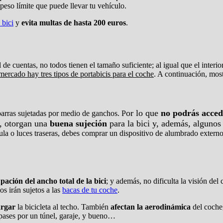
peso límite que puede llevar tu vehículo.
 bici
y
evita multas de hasta 200 euros
.
l de cuentas, no todos tienen el tamaño suficiente; al igual que el interi
 mercado hay tres tipos de portabicis para el coche
. A continuación, mos
or lo que
no podrás acced
 barras sujetadas por medio de ganchos. P
n, otorgan una
buena sujeción
para la bici y, además, algunos
cula o luces traseras, debes comprar un dispositivo de alumbrado extern
pación del ancho total de la bici
; y además, no dificulta la visión de
s irán sujetos a las
bacas de tu coche
.
argar
la bicicleta al techo. También
afectan la aerodinámica
del coche
pases por un túnel, garaje, y bueno…