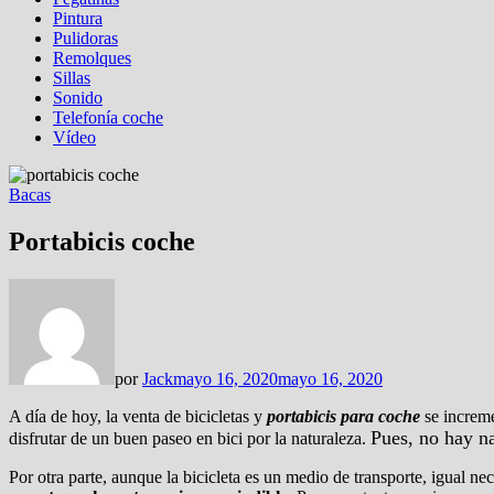
Pintura
Pulidoras
Remolques
Sillas
Sonido
Telefonía coche
Vídeo
Bacas
Portabicis coche
por
Jack
mayo 16, 2020
mayo 16, 2020
A día de hoy, la venta de bicicletas y
portabicis para coche
se increme
Pues, no hay n
disfrutar de un buen paseo en bici por la naturaleza.
Por otra parte, aunque la bicicleta es un medio de transporte, igual ne