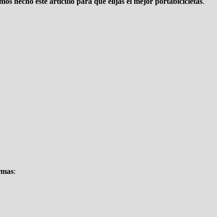
mos hecho este artículo para que elijas el mejor portabicicletas
.
ormas
: