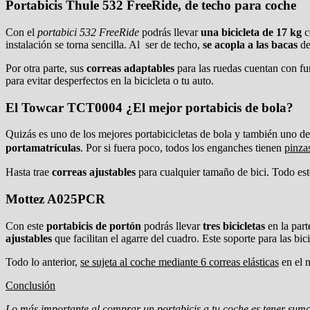
Portabicis Thule 532 FreeRide, de techo para coche
Con el
portabici 532 FreeRide
podrás llevar
una bicicleta de 17 kg
c
instalación se torna sencilla. Al ser de techo,
se acopla a las bacas
de
Por otra parte, sus
correas adaptables
para las ruedas cuentan con f
para evitar desperfectos en la bicicleta o tu auto.
El Towcar TCT0004 ¿El mejor portabicis de bola?
Quizás es uno de los mejores portabicicletas de bola y también uno de
portamatrículas
. Por si fuera poco, todos los enganches tienen
pinza
Hasta trae
correas ajustables
para cualquier tamaño de bici. Todo esto
Mottez A025PCR
Con este
portabicis de portón
podrás llevar
tres bicicletas
en la part
ajustables
que facilitan el agarre del cuadro. Este soporte para las bic
Todo lo anterior,
se sujeta al coche mediante 6 correas elásticas
en el m
Conclusión
Lo más importante al comprar un portabicis a tu coche es tener sum