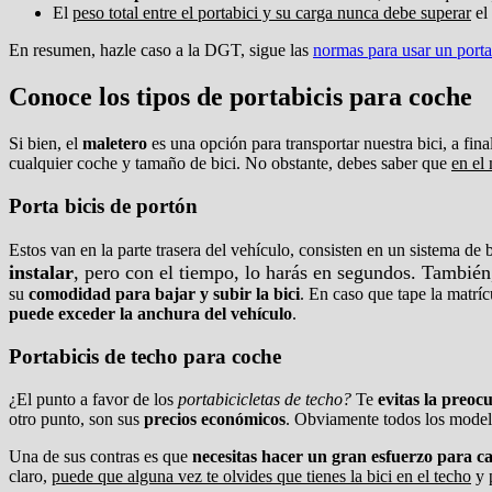
El
peso total entre el portabici y su carga nunca debe superar
el 
En resumen, hazle caso a la DGT, sigue las
normas para usar un porta
Conoce los tipos de portabicis para coche
Si bien, el
maletero
es una opción para transportar nuestra bici, a fina
cualquier coche y tamaño de bici. No obstante, debes saber que
en el
Porta bicis de portón
Estos van en la parte trasera del vehículo, consisten en un sistema de
instalar
, pero con el tiempo, lo harás en segundos. Tambié
su
comodidad para bajar y subir la bici
. En caso que tape la matrí
puede exceder la anchura del vehículo
.
Portabicis de techo para coche
¿El punto a favor de los
portabicicletas de techo?
Te
evitas la preocu
otro punto, son sus
precios económicos
. Obviamente todos los modelo
Una de sus contras es que
necesitas hacer un gran esfuerzo para c
claro,
puede que alguna vez te olvides que tienes la bici en el techo
y 