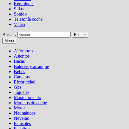
Remolques
Sillas
Sonido
Telefonía coche
Vídeo
Buscar:
Menú
Alfombras
Asientos
Bacas
Baterias y arranque
Bebés
Cámaras
Electricidad
Gps
Juguetes
Mantenimiento
Modelos de coche
Motor
Neumáticos
Neveras
Parasoles
Pegatinas