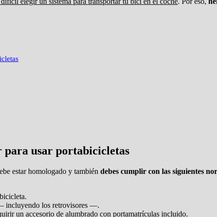
 difícil elegir un sistema para transportar tu bici en el coche
. Por eso,
he
icletas
 para usar portabicicletas
 debe estar homologado y también
debes cumplir con las siguientes n
icicleta.
 — incluyendo los retrovisores —.
dquirir un accesorio de alumbrado con portamatrículas incluido.