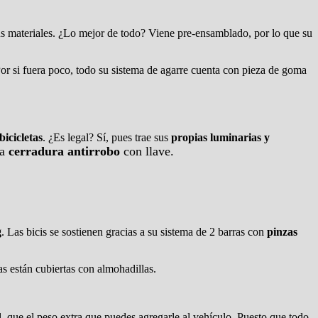
 materiales. ¿Lo mejor de todo? Viene pre-ensamblado, por lo que su
Por si fuera poco, todo su sistema de agarre cuenta con pieza de goma
bicicletas
. ¿Es legal? Sí, pues trae sus
propias luminarias y
ia
cerradura antirrobo
con llave.
g
. Las bicis se sostienen gracias a su sistema de 2 barras con
pinzas
as están cubiertas con almohadillas.
l, que el peso extra que puedes agregarle al vehículo. Puesto que todo