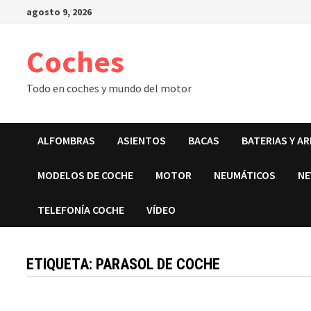
Saltar
agosto 9, 2026
al
contenido
Coches
Todo en coches y mundo del motor
ALFOMBRAS
ASIENTOS
BACAS
BATERIAS Y A
MODELOS DE COCHE
MOTOR
NEUMÁTICOS
NE
TELEFONÍA COCHE
VÍDEO
ETIQUETA:
PARASOL DE COCHE