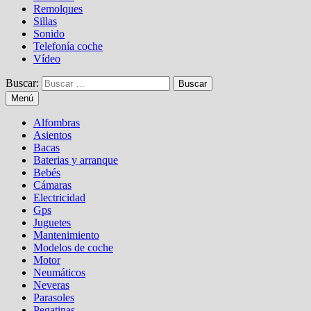
Remolques
Sillas
Sonido
Telefonía coche
Vídeo
Buscar:
Menú
Alfombras
Asientos
Bacas
Baterias y arranque
Bebés
Cámaras
Electricidad
Gps
Juguetes
Mantenimiento
Modelos de coche
Motor
Neumáticos
Neveras
Parasoles
Pegatinas