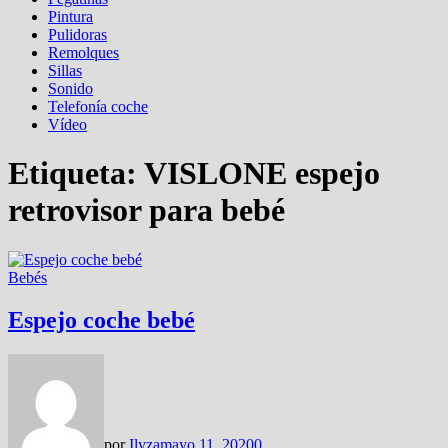
Pintura
Pulidoras
Remolques
Sillas
Sonido
Telefonía coche
Vídeo
Etiqueta:
VISLONE espejo
retrovisor para bebé
Bebés
Espejo coche bebé
por
Ilyza
mayo 11, 2020
0