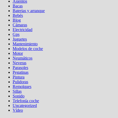
Asientos
Bacas
Baterias y arranque
Bebés
Blog
Cámaras
Electricidad
Gps
Juguetes
Mantenimiento
Modelos de coche
Motor
Neumáticos
Neveras
Parasoles
Pegatinas
Pintura
Pulidoras
Remolques
Sillas
Sonido
Telefonía coche
Uncategorized
Vídeo