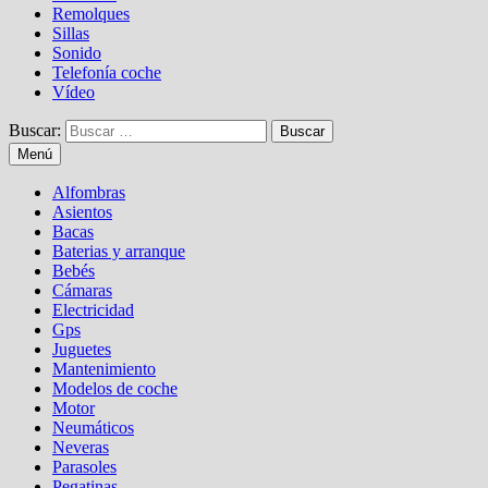
Remolques
Sillas
Sonido
Telefonía coche
Vídeo
Buscar:
Menú
Alfombras
Asientos
Bacas
Baterias y arranque
Bebés
Cámaras
Electricidad
Gps
Juguetes
Mantenimiento
Modelos de coche
Motor
Neumáticos
Neveras
Parasoles
Pegatinas