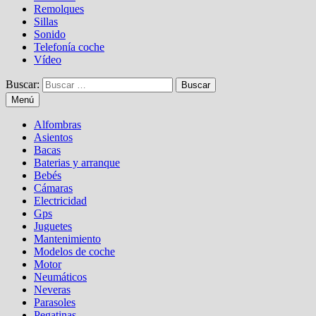
Remolques
Sillas
Sonido
Telefonía coche
Vídeo
Buscar:
Menú
Alfombras
Asientos
Bacas
Baterias y arranque
Bebés
Cámaras
Electricidad
Gps
Juguetes
Mantenimiento
Modelos de coche
Motor
Neumáticos
Neveras
Parasoles
Pegatinas