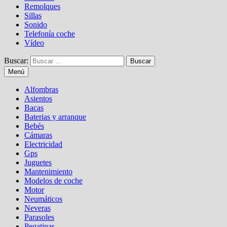
Remolques
Sillas
Sonido
Telefonía coche
Vídeo
Buscar:
Menú
Alfombras
Asientos
Bacas
Baterias y arranque
Bebés
Cámaras
Electricidad
Gps
Juguetes
Mantenimiento
Modelos de coche
Motor
Neumáticos
Neveras
Parasoles
Pegatinas