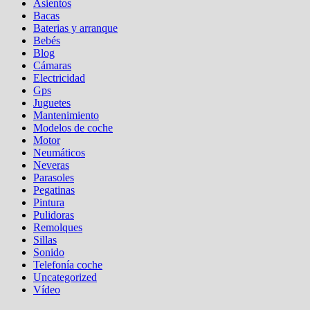
Asientos
Bacas
Baterias y arranque
Bebés
Blog
Cámaras
Electricidad
Gps
Juguetes
Mantenimiento
Modelos de coche
Motor
Neumáticos
Neveras
Parasoles
Pegatinas
Pintura
Pulidoras
Remolques
Sillas
Sonido
Telefonía coche
Uncategorized
Vídeo