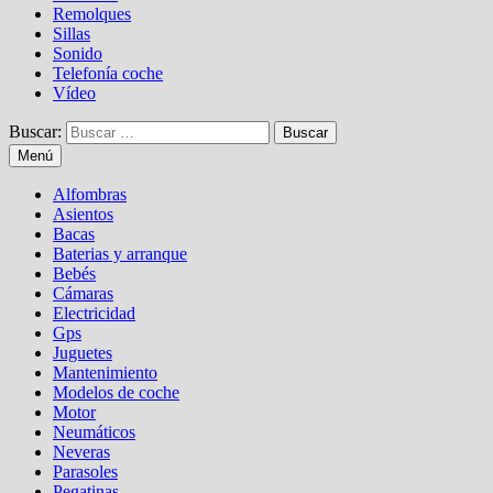
Remolques
Sillas
Sonido
Telefonía coche
Vídeo
Buscar:
Menú
Alfombras
Asientos
Bacas
Baterias y arranque
Bebés
Cámaras
Electricidad
Gps
Juguetes
Mantenimiento
Modelos de coche
Motor
Neumáticos
Neveras
Parasoles
Pegatinas