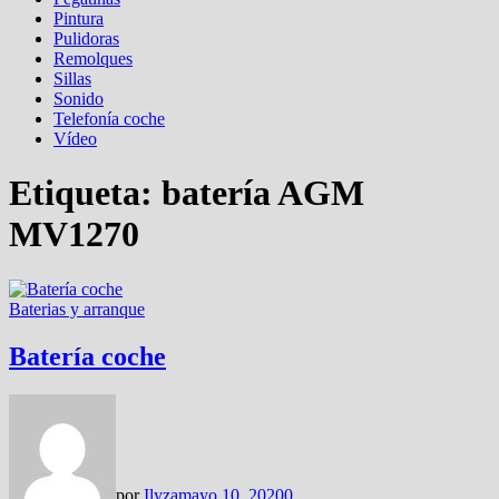
Pintura
Pulidoras
Remolques
Sillas
Sonido
Telefonía coche
Vídeo
Etiqueta:
batería AGM
MV1270
Baterias y arranque
Batería coche
por
Ilyza
mayo 10, 2020
0