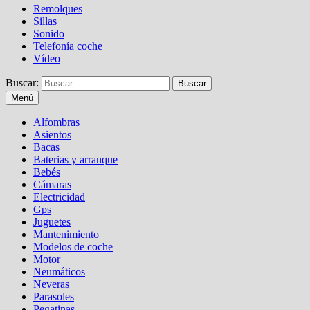
Remolques
Sillas
Sonido
Telefonía coche
Vídeo
Buscar:
Menú
Alfombras
Asientos
Bacas
Baterias y arranque
Bebés
Cámaras
Electricidad
Gps
Juguetes
Mantenimiento
Modelos de coche
Motor
Neumáticos
Neveras
Parasoles
Pegatinas