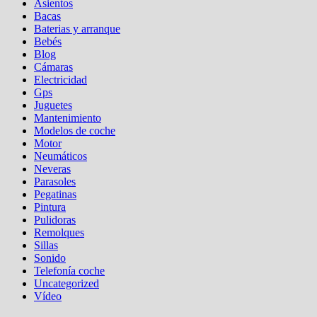
Asientos
Bacas
Baterias y arranque
Bebés
Blog
Cámaras
Electricidad
Gps
Juguetes
Mantenimiento
Modelos de coche
Motor
Neumáticos
Neveras
Parasoles
Pegatinas
Pintura
Pulidoras
Remolques
Sillas
Sonido
Telefonía coche
Uncategorized
Vídeo