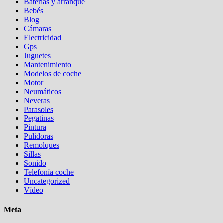
Baterias y arranque
Bebés
Blog
Cámaras
Electricidad
Gps
Juguetes
Mantenimiento
Modelos de coche
Motor
Neumáticos
Neveras
Parasoles
Pegatinas
Pintura
Pulidoras
Remolques
Sillas
Sonido
Telefonía coche
Uncategorized
Vídeo
Meta