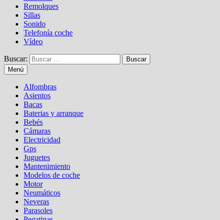
Remolques
Sillas
Sonido
Telefonía coche
Vídeo
Buscar:
Menú
Alfombras
Asientos
Bacas
Baterias y arranque
Bebés
Cámaras
Electricidad
Gps
Juguetes
Mantenimiento
Modelos de coche
Motor
Neumáticos
Neveras
Parasoles
Pegatinas