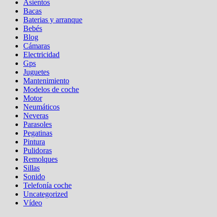
Asientos
Bacas
Baterias y arranque
Bebés
Blog
Cámaras
Electricidad
Gps
Juguetes
Mantenimiento
Modelos de coche
Motor
Neumáticos
Neveras
Parasoles
Pegatinas
Pintura
Pulidoras
Remolques
Sillas
Sonido
Telefonía coche
Uncategorized
Vídeo