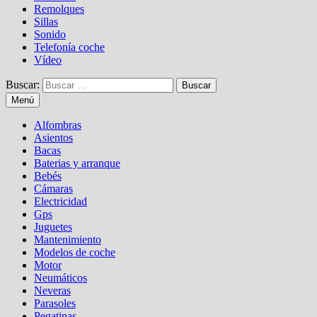
Remolques
Sillas
Sonido
Telefonía coche
Vídeo
Buscar:
Menú
Alfombras
Asientos
Bacas
Baterias y arranque
Bebés
Cámaras
Electricidad
Gps
Juguetes
Mantenimiento
Modelos de coche
Motor
Neumáticos
Neveras
Parasoles
Pegatinas