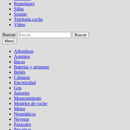
Remolques
Sillas
Sonido
Telefonía coche
Vídeo
Buscar:
Menú
Alfombras
Asientos
Bacas
Baterias y arranque
Bebés
Cámaras
Electricidad
Gps
Juguetes
Mantenimiento
Modelos de coche
Motor
Neumáticos
Neveras
Parasoles
Pegatinas