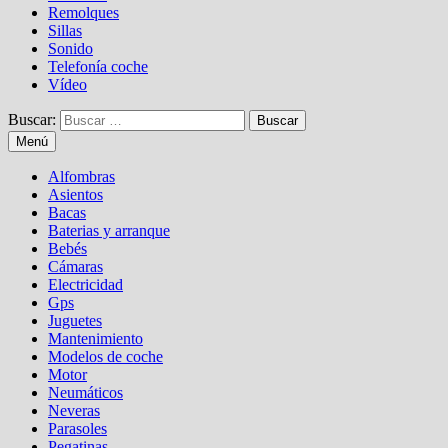
Remolques
Sillas
Sonido
Telefonía coche
Vídeo
Buscar:
Menú
Alfombras
Asientos
Bacas
Baterias y arranque
Bebés
Cámaras
Electricidad
Gps
Juguetes
Mantenimiento
Modelos de coche
Motor
Neumáticos
Neveras
Parasoles
Pegatinas