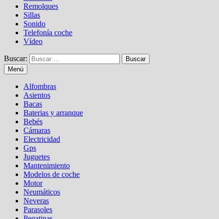
Remolques
Sillas
Sonido
Telefonía coche
Vídeo
Buscar:
Menú
Alfombras
Asientos
Bacas
Baterias y arranque
Bebés
Cámaras
Electricidad
Gps
Juguetes
Mantenimiento
Modelos de coche
Motor
Neumáticos
Neveras
Parasoles
Pegatinas