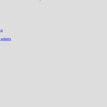
co
 solares