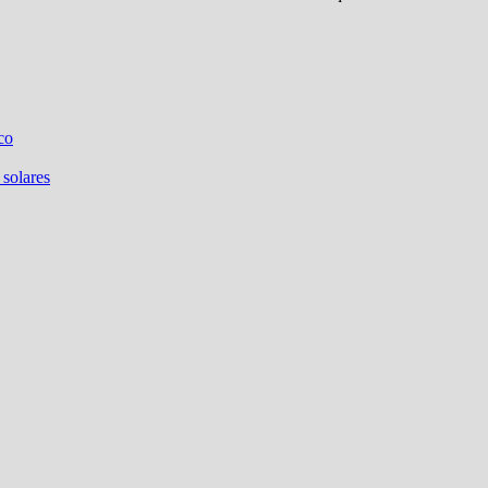
co
 solares