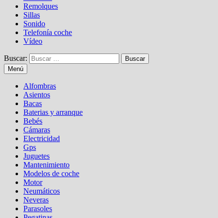
Remolques
Sillas
Sonido
Telefonía coche
Vídeo
Buscar:
Menú
Alfombras
Asientos
Bacas
Baterias y arranque
Bebés
Cámaras
Electricidad
Gps
Juguetes
Mantenimiento
Modelos de coche
Motor
Neumáticos
Neveras
Parasoles
Pegatinas