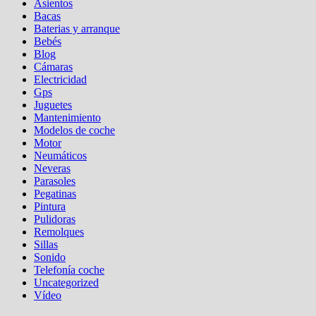
Asientos
Bacas
Baterias y arranque
Bebés
Blog
Cámaras
Electricidad
Gps
Juguetes
Mantenimiento
Modelos de coche
Motor
Neumáticos
Neveras
Parasoles
Pegatinas
Pintura
Pulidoras
Remolques
Sillas
Sonido
Telefonía coche
Uncategorized
Vídeo