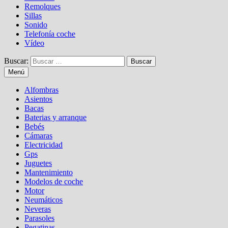
Remolques
Sillas
Sonido
Telefonía coche
Vídeo
Buscar:
Menú
Alfombras
Asientos
Bacas
Baterias y arranque
Bebés
Cámaras
Electricidad
Gps
Juguetes
Mantenimiento
Modelos de coche
Motor
Neumáticos
Neveras
Parasoles
Pegatinas