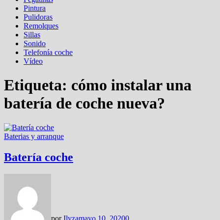
Pintura
Pulidoras
Remolques
Sillas
Sonido
Telefonía coche
Vídeo
Etiqueta:
cómo instalar una
batería de coche nueva?
Baterias y arranque
Batería coche
por
Ilyza
mayo 10, 2020
0