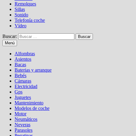
Remolques
Sillas
Sonido
Telefonía coche
Vídeo
Buscar:
Menú
Alfombras
Asientos
Bacas
Baterias y arranque
Bebés
Cámaras
Electricidad
Gps
Juguetes
Mantenimiento
Modelos de coche
Motor
Neumáticos
Neveras
Parasoles
Pegatinas