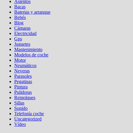
Asientos
Bacas
Baterias y arranque
Bebés
Blog
Cámaras
Electricidad
Gps
Juguetes
Mantenimiento
Modelos de coche
Motor
Neumáticos
Neveras
Parasoles
Pegatinas
Pintura
Pulidoras
Remolques
Sillas
Sonido
Telefonía coche
Uncategorized
Vídeo