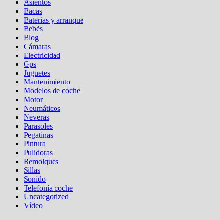
Asientos
Bacas
Baterias y arranque
Bebés
Blog
Cámaras
Electricidad
Gps
Juguetes
Mantenimiento
Modelos de coche
Motor
Neumáticos
Neveras
Parasoles
Pegatinas
Pintura
Pulidoras
Remolques
Sillas
Sonido
Telefonía coche
Uncategorized
Vídeo