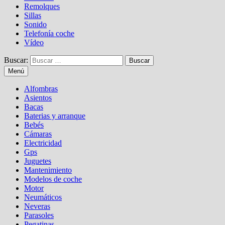
Remolques
Sillas
Sonido
Telefonía coche
Vídeo
Buscar:
Menú
Alfombras
Asientos
Bacas
Baterias y arranque
Bebés
Cámaras
Electricidad
Gps
Juguetes
Mantenimiento
Modelos de coche
Motor
Neumáticos
Neveras
Parasoles
Pegatinas