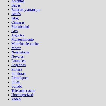
Asientos
Bacas
Baterias y arranque
Bebés
Blog
Cámaras
Electricidad
Gps
Juguetes
Mantenimiento
Modelos de coche
Motor
Neumáticos
Neveras
Parasoles
Pegatinas
Pintura
Pulidoras
Remolques
Sillas
Sonido
Telefonía coche
Uncategorized
Vídeo