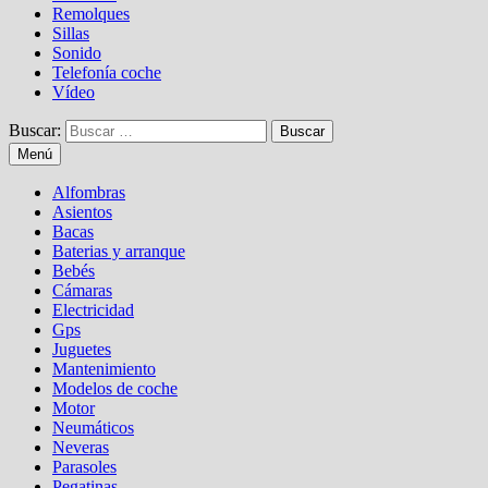
Remolques
Sillas
Sonido
Telefonía coche
Vídeo
Buscar:
Menú
Alfombras
Asientos
Bacas
Baterias y arranque
Bebés
Cámaras
Electricidad
Gps
Juguetes
Mantenimiento
Modelos de coche
Motor
Neumáticos
Neveras
Parasoles
Pegatinas