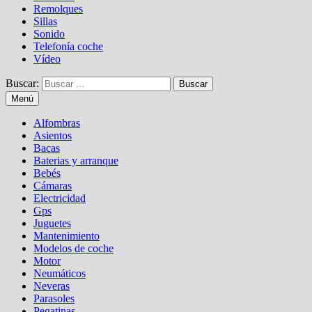
Remolques
Sillas
Sonido
Telefonía coche
Vídeo
Buscar:
Menú
Alfombras
Asientos
Bacas
Baterias y arranque
Bebés
Cámaras
Electricidad
Gps
Juguetes
Mantenimiento
Modelos de coche
Motor
Neumáticos
Neveras
Parasoles
Pegatinas