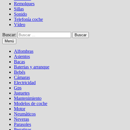
Remolques
Sillas
Sonido
Telefonía coche
Vídeo
Buscar:
Menú
Alfombras
Asientos
Bacas
Baterias y arranque
Bebés
Cámaras
Electricidad
Gps
Juguetes
Mantenimiento
Modelos de coche
Motor
Neumáticos
Neveras
Parasoles
Pegatinas