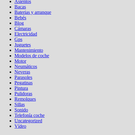
Asientos
Bacas
Baterias y arranque
Bebés
Blog
Cámaras
Electricidad
Gps
Juguetes
Mantenimiento
Modelos de coche
Motor
Neumáticos
Neveras
Parasoles
Pegatinas
Pintura
Pulidoras
Remolques
Sillas
Sonido
Telefonía coche
Uncategorized
Vídeo