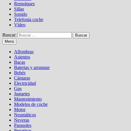
Remolques
Sillas
Sonido
Telefonía coche
Vídeo
Buscar:
Menú
Alfombras
Asientos
Bacas
Baterias y arranque
Bebés
Cámaras
Electricidad
Gps
Juguetes
Mantenimiento
Modelos de coche
Motor
Neumáticos
Neveras
Parasoles
Pegatinas