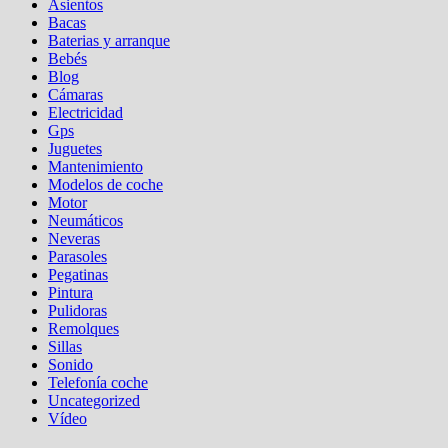
Asientos
Bacas
Baterias y arranque
Bebés
Blog
Cámaras
Electricidad
Gps
Juguetes
Mantenimiento
Modelos de coche
Motor
Neumáticos
Neveras
Parasoles
Pegatinas
Pintura
Pulidoras
Remolques
Sillas
Sonido
Telefonía coche
Uncategorized
Vídeo