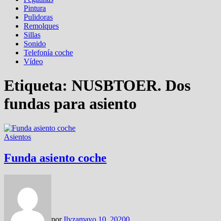
Pintura
Pulidoras
Remolques
Sillas
Sonido
Telefonía coche
Vídeo
Etiqueta:
NUSBTOER. Dos
fundas para asiento
Asientos
Funda asiento coche
por
Ilyza
mayo 10, 2020
0