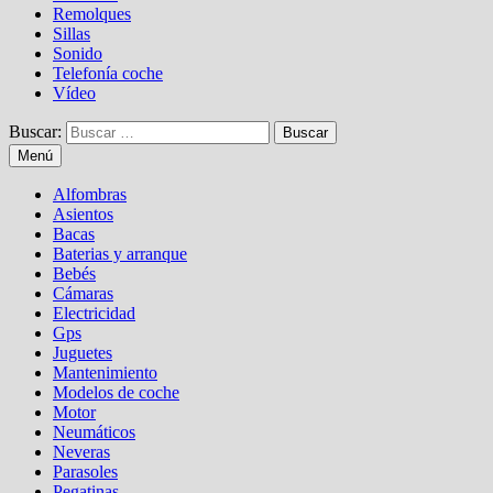
Remolques
Sillas
Sonido
Telefonía coche
Vídeo
Buscar:
Menú
Alfombras
Asientos
Bacas
Baterias y arranque
Bebés
Cámaras
Electricidad
Gps
Juguetes
Mantenimiento
Modelos de coche
Motor
Neumáticos
Neveras
Parasoles
Pegatinas