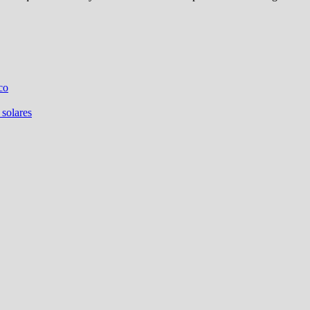
co
 solares