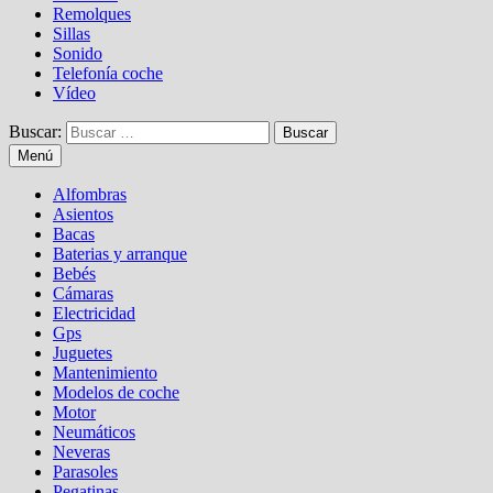
Remolques
Sillas
Sonido
Telefonía coche
Vídeo
Buscar:
Menú
Alfombras
Asientos
Bacas
Baterias y arranque
Bebés
Cámaras
Electricidad
Gps
Juguetes
Mantenimiento
Modelos de coche
Motor
Neumáticos
Neveras
Parasoles
Pegatinas