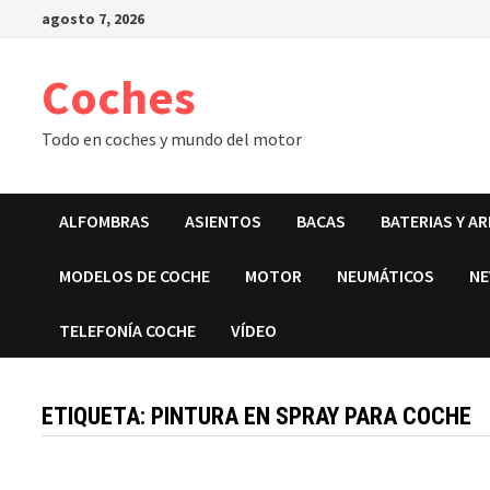
Saltar
agosto 7, 2026
al
contenido
Coches
Todo en coches y mundo del motor
ALFOMBRAS
ASIENTOS
BACAS
BATERIAS Y A
MODELOS DE COCHE
MOTOR
NEUMÁTICOS
NE
TELEFONÍA COCHE
VÍDEO
ETIQUETA:
PINTURA EN SPRAY PARA COCHE