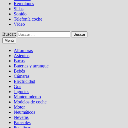
Remolques
Sillas
Sonido
Telefonía coche
Vídeo
Buscar:
Menú
Alfombras
Asientos
Bacas
Baterias y arranque
Bebés
Cámaras
Electricidad
Gps
Juguetes
Mantenimiento
Modelos de coche
Motor
Neumáticos
Neveras
Parasoles
Pegatinas