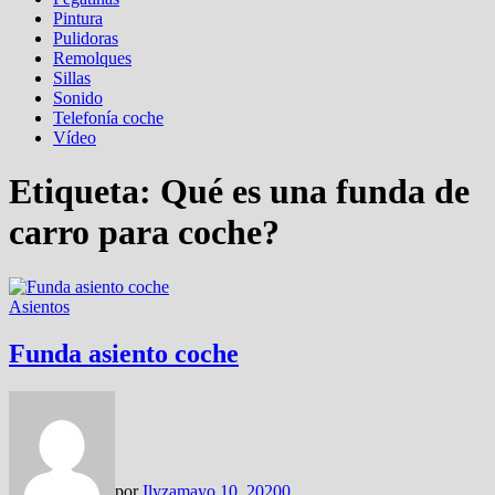
Pintura
Pulidoras
Remolques
Sillas
Sonido
Telefonía coche
Vídeo
Etiqueta:
Qué es una funda de
carro para coche?
Asientos
Funda asiento coche
por
Ilyza
mayo 10, 2020
0