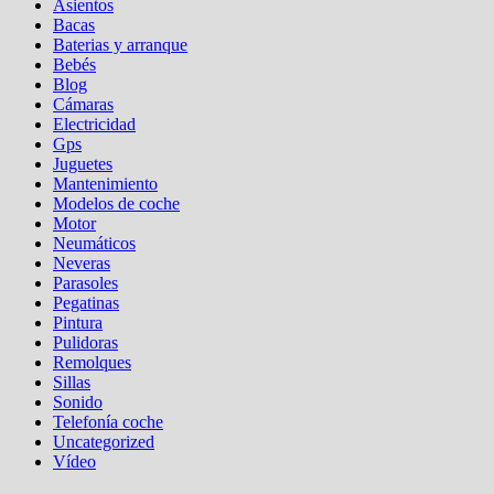
Asientos
Bacas
Baterias y arranque
Bebés
Blog
Cámaras
Electricidad
Gps
Juguetes
Mantenimiento
Modelos de coche
Motor
Neumáticos
Neveras
Parasoles
Pegatinas
Pintura
Pulidoras
Remolques
Sillas
Sonido
Telefonía coche
Uncategorized
Vídeo