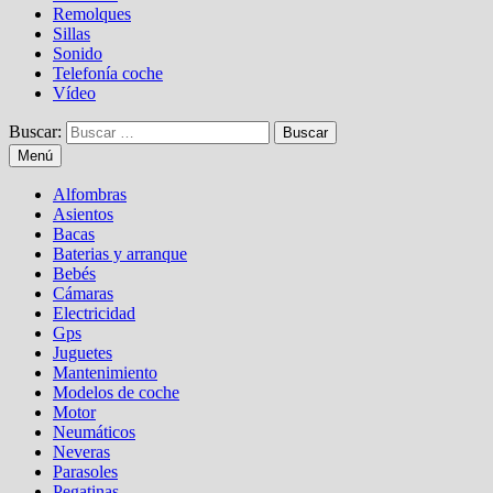
Remolques
Sillas
Sonido
Telefonía coche
Vídeo
Buscar:
Menú
Alfombras
Asientos
Bacas
Baterias y arranque
Bebés
Cámaras
Electricidad
Gps
Juguetes
Mantenimiento
Modelos de coche
Motor
Neumáticos
Neveras
Parasoles
Pegatinas