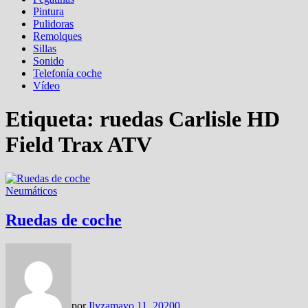
Pintura
Pulidoras
Remolques
Sillas
Sonido
Telefonía coche
Vídeo
Etiqueta:
ruedas Carlisle HD
Field Trax ATV
Neumáticos
Ruedas de coche
por
Ilyza
mayo 11, 2020
0