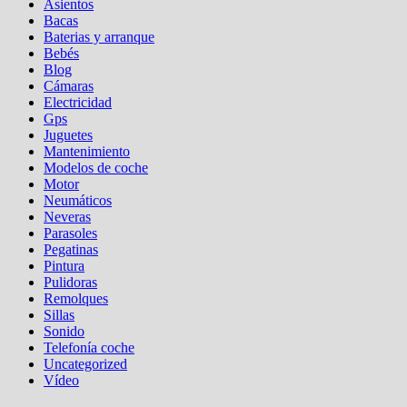
Asientos
Bacas
Baterias y arranque
Bebés
Blog
Cámaras
Electricidad
Gps
Juguetes
Mantenimiento
Modelos de coche
Motor
Neumáticos
Neveras
Parasoles
Pegatinas
Pintura
Pulidoras
Remolques
Sillas
Sonido
Telefonía coche
Uncategorized
Vídeo