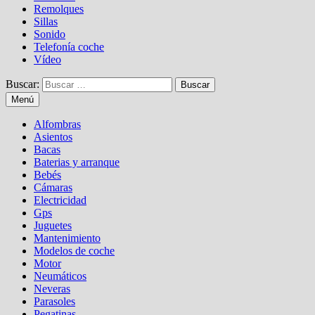
Remolques
Sillas
Sonido
Telefonía coche
Vídeo
Buscar:
Menú
Alfombras
Asientos
Bacas
Baterias y arranque
Bebés
Cámaras
Electricidad
Gps
Juguetes
Mantenimiento
Modelos de coche
Motor
Neumáticos
Neveras
Parasoles
Pegatinas