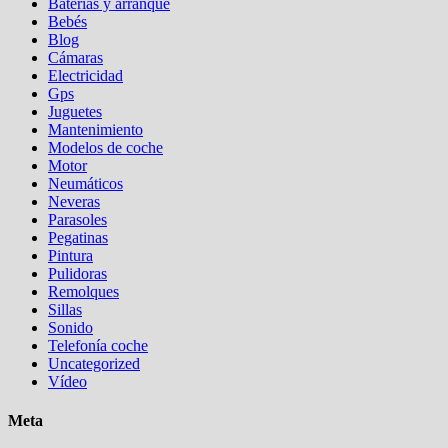
Baterias y arranque
Bebés
Blog
Cámaras
Electricidad
Gps
Juguetes
Mantenimiento
Modelos de coche
Motor
Neumáticos
Neveras
Parasoles
Pegatinas
Pintura
Pulidoras
Remolques
Sillas
Sonido
Telefonía coche
Uncategorized
Vídeo
Meta